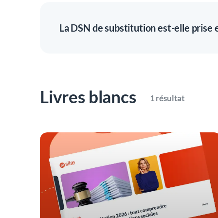
progressivement. ​
La DSN de substitution est-elle prise 
Oui, notre équipe d’experts suit en continu le
nativement pour une mise en conformité progr
Livres blancs
1 résultat