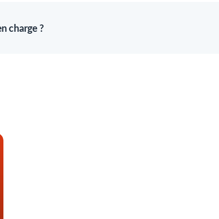
en charge ?
s évolutions réglementaires. Les contrôles DSN avancés avec cor
essive et maîtrisée.