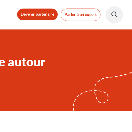
Devenir partenaire
Parler à un expert
ae autour