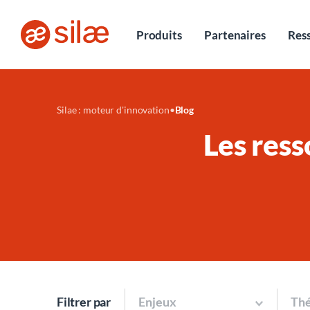
Entretiens
Produits
Partenaires
Res
Silae : moteur d'innovation
•
Blog
Les ress
Filtrer par
Enjeux
Th