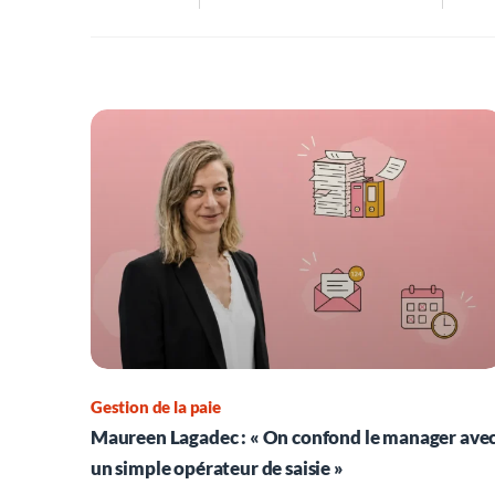
Gestion de la paie
Maureen Lagadec : « On confond le manager ave
un simple opérateur de saisie »