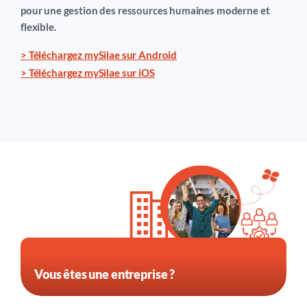
nécessaires en
paie
.
pour une gestion des ressources humaines moderne et
mySilae Paie
flexible.
mySilae Entreprise fournit une expérience utilisateur
sans couture aux collaborateurs :
espace salarié
et
> Téléchargez mySilae sur Android
manager, accessible à tout moment, partout.
> Téléchargez mySilae sur iOS
mySilae Entreprise garantit la sécurité des données
et leur conformité.
Congés et absences
Saisie des variables
Entretiens
Arrêts de travail
Télétravail
mySilae Entreprise
Vous êtes une entreprise ?