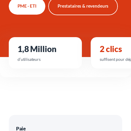
PME - ETI
Prestataires & revendeurs
1,8 Million
2 clics
d’utilisateurs
suffisent pour dé
Paie