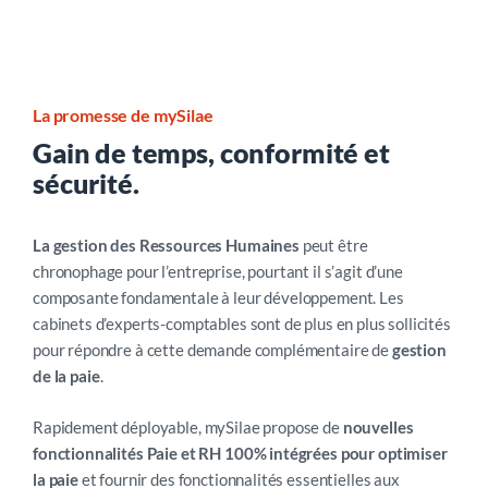
télétravail
,
arrêt de travail
,
éléments variables de paie
).
Fini les tableurs et les allers-retours par email
Validation des cycles de paie
sur une plateforme unique
La promesse de mySilae
Partage des bulletins brouillons
Gain de temps, conformité et
Remise des bulletins
sécurité.
Distribution des bulletins de paie
sécurisée en masse.
Parcours d’entrée permettant une auto-intégration
La gestion des Ressources Humaines
peut être
fluide, la signature électronique des documents, la
chronophage pour l’entreprise, pourtant il s’agit d’une
transmission automatisée de la DPAE et le suivi des
composante fondamentale à leur développement. Les
nouvelles recrues
cabinets d’experts-comptables sont de plus en plus sollicités
Parcours de sortie à travers la signature électronique et
pour répondre à cette demande complémentaire de
gestion
la mise à disposition des documents de sortie via un lien
de la paie
.
sécurisé
Rapidement déployable, mySilae propose de
nouvelles
Saisie du télétravail et indemnisation automatisée
fonctionnalités Paie et RH 100% intégrées pour optimiser
la paie
et fournir des fonctionnalités essentielles aux
et un module RH complémentaire :
Pilotage et réalisation