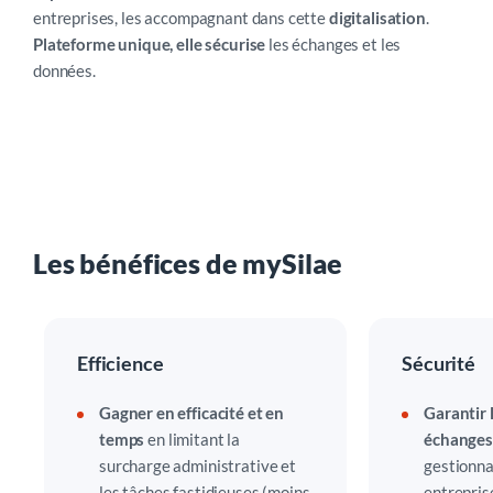
entreprises, les accompagnant dans cette
digitalisation
.
des campagnes d’entretiens réglementaires
Plateforme unique, elle sécurise
les échanges et les
données.
Les bénéfices de mySilae
Efficience
Sécurité
Gagner en efficacité et en
Garantir 
temps
en limitant la
échanges
surcharge administrative et
gestionna
les tâches fastidieuses (moins
entreprise