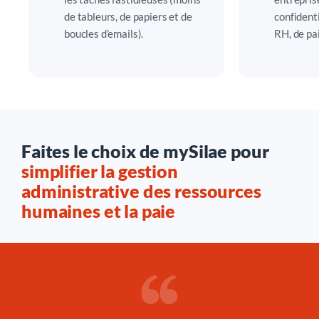
de tableurs, de papiers et de
confident
boucles d’emails).
RH, de pa
Faites le choix de mySilae pour
simplifier la gestion
administrative des ressources
humaines et la paie