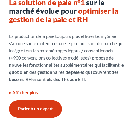
La solution de paie n°1
sur le
marché évolue pour
optimiser la
gestion de la paie et RH
La production de la paie toujours plus efficiente. mySilae
s’appuie sur le moteur de paie le plus puissant du marché qui
intègre tous les paramétrages légaux / conventionnels
(+900 conventions collectives modélisées)
propose de
nouvelles fonctionnalités supplémentaires qui facilitent le
quotidien des gestionnaires de paie et qui couvrent des
besoins RH essentiels des TPE aux ETI.
mySilae vous offre une solution simple et efficace :
▸ Afficher plus
Déploiement rapide
sans paramétrage complexe
Parler à un expert
Echanges sécurisés
Processus Paie et RH automatisés :
des workflows qui
reprennent les données RH en Paie (
absences et congés
,