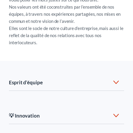
Nos valeurs ont été coconstruites par l’ensemble de nos
équipes, à travers nos expériences partagées, nos mises en
commun et notre vision de l’avenir.
Elles sont le socle de notre culture d’entreprise, mais aussi le
reflet de la qualité de nos relations avec tous nos
interlocuteurs.
Esprit d’équipe
C’est notre moteur.
Avancer ensemble
, c’est unir les
expertises et construire des solutions durables.
💡 Innovation
Chez Silae, l’
entraide
, apprendre les uns des autres
rend nos
réussites collectives
plus fortes, plus