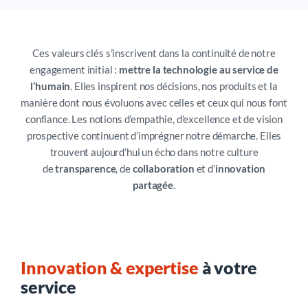
Clé de la confiance
, la
transparence
guide nos
L’innovation est inscrite dans notre ADN.
Nous
pérennes et, par extension, renforce la qualité de
échanges.
l’exerçons avec humilité, en restant à l’écoute des
notre service.
besoins concrets de nos clients et en cultivant la
Nous favorisons une communication claire, directe et
Ces valeurs clés s’inscrivent dans la continuité de notre
créativité de nos équipes.
ouverte, qui valorise les idées et permet d’agir avec
engagement initial :
mettre la technologie au service de
justesse en interne comme avec nos partenaires.
l’humain
. Elles inspirent nos décisions, nos produits et la
Notre ambition est simple : proposer des
manière dont nous évoluons avec celles et ceux qui nous font
solutions novatrices, utiles, fiables et évolutives, au
confiance.
Les notions d’empathie, d’excellence et de vision
service des professionnels RH et paie.
prospective continuent d’imprégner notre démarche. Elles
trouvent aujourd’hui un écho dans notre culture
de
transparence
, de
collaboration
et d’
innovation
partagée
.
Innovation & expertise
à votre
service