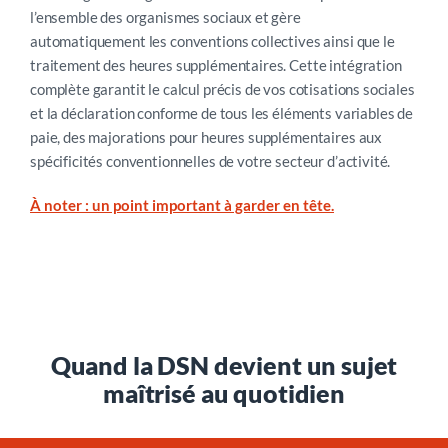
l’ensemble des organismes sociaux
et gère
automatiquement les conventions collectives ainsi que le
traitement des heures supplémentaires. Cette intégration
complète garantit le calcul précis de vos cotisations sociales
et la déclaration conforme de tous les éléments variables de
paie, des majorations pour heures supplémentaires aux
spécificités conventionnelles de votre secteur d’activité.
Bon à savoir :
Avec la mise en place de la DSN de
À noter : un point important à garder en tête.
substitution prévue à partir de mars 2026, la fiabilité de vos
déclarations devient cruciale. Notre solution détecte et vous
informe automatiquement des anomalies potentielles avant
transmission, vous évitant les redressements automatiques
de l’URSSAF. Grâce à notre moteur de contrôle intégré, vous
anticipez les corrections nécessaires et maintenez une
Quand la DSN devient un sujet
conformité parfaite, protégeant ainsi les droits sociaux de
maîtrisé au quotidien
vos salariés tout en sécurisant votre gestion administrative.