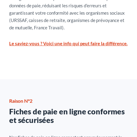
données de paie, réduisant les risques d’erreurs et
garantissant votre conformité avec les organismes sociaux
(URSSAF, caisses de retraite, organismes de prévoyance et
de mutuelle, France Travail).
Bon à savoir : Chaque bulletin de paie généré alimente
Le saviez-vous ? Voici une info qui peut faire la différence.
directement votre DSN
, synchronisant parfaitement votre
cycle de paie avec vos obligations déclaratives. Fini les
saisies multiples et les oublis de déclaration – votre DSN se
construit automatiquement au rythme de votre paie,
assurant une transmission fluide vers
Net-entreprises
.
Raison N°2
Fiches de paie en ligne conformes
et sécurisées