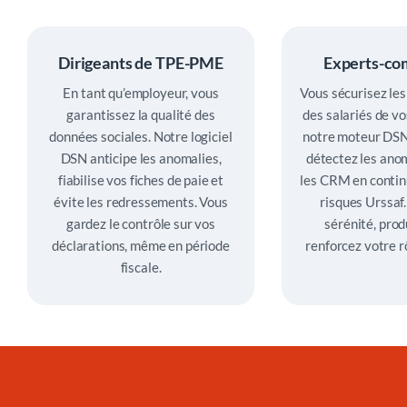
conventions collectives intégrées, Silae combine
répétitives, leur permettant de se recentrer sur leur
anomalies avant transmission, vous préparant aux
innovation et fiabilité éprouvée, garantissant une
expertise conseil auprès des dirigeants. Cette
évolutions 2026 de la DSN de substitution. Grâce à
gestion DSN parfaitement maîtrisée pour tous vos
évolution technologique aide les dirigeants à assurer
notre système d’alertes intégré, anticipez les
Dirigeants de TPE-PME
Experts-co
besoins de paie.
parfaitement la réglementation tout en répondant
corrections nécessaires et évitez les redressements
En tant qu’employeur, vous
Vous sécurisez les
efficacement aux besoins de leurs salariés.
automatiques de l’URSSAF.
garantissez la qualité des
des salariés de vo
données sociales. Notre logiciel
notre moteur DSN
DSN anticipe les anomalies,
détectez les anom
fiabilise vos fiches de paie et
les CRM en continu
évite les redressements. Vous
risques Urssaf
gardez le contrôle sur vos
sérénité, prod
déclarations, même en période
renforcez votre rô
fiscale.