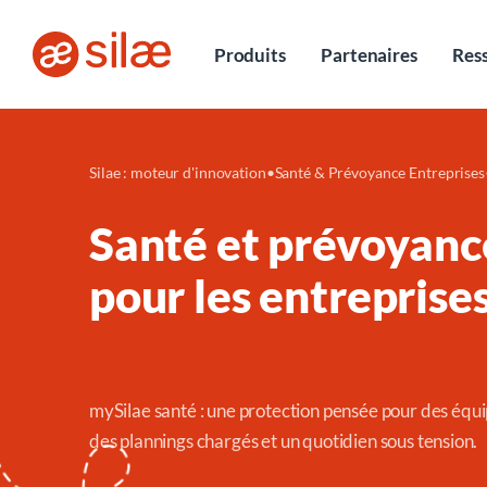
Entretiens
Produits
Partenaires
Res
Silae : moteur d'innovation
•
Santé & Prévoyance Entreprises
Santé et prévoyanc
pour les entrepris
mySilae santé
: une protection pensée pour des équi
des plannings chargés et un quotidien sous tension.