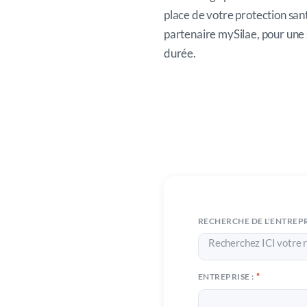
place de votre protection sa
partenaire mySilae, pour une 
durée.
re situation
tion santé
RECHERCHE DE L'ENTREPR
orme,
Recherchez ICI votre r
la durée.
*
ENTREPRISE :