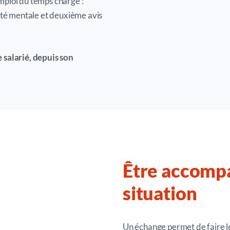
mploi du temps chargé :
té mentale et deuxième avis
 salarié, depuis son
Être accompa
situation
Un échange permet de faire le 