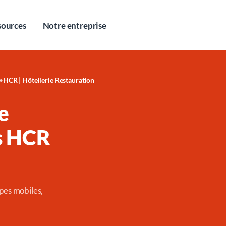
sources
Notre entreprise
•
HCR | Hôtellerie Restauration
e
es HCR
pes mobiles,