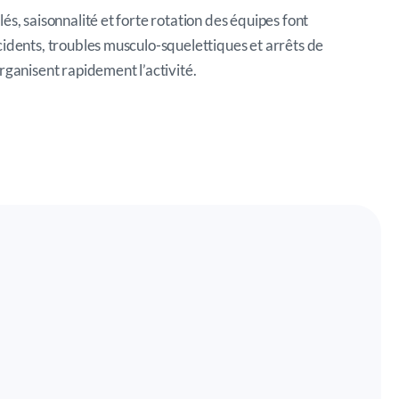
és, saisonnalité et forte rotation des équipes font
cidents, troubles musculo-squelettiques et arrêts de
rganisent rapidement l’activité.