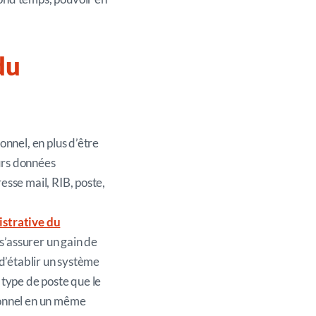
du
rsonnel, en plus d’être
urs données
esse mail, RIB, poste,
istrative du
s’assurer un gain de
 d’établir un système
 type de poste que le
sonnel en un même