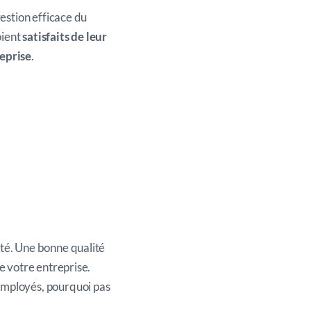
gestion efficace du
oient
satisfaits de leur
eprise
.
té. Une bonne qualité
e votre entreprise.
employés, pourquoi pas