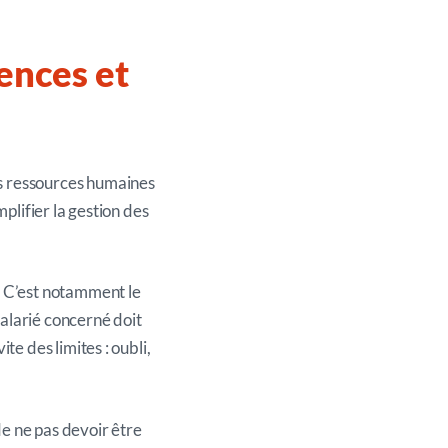
sences et
es ressources humaines
plifier la gestion des
. C’est notamment le
alarié concerné doit
te des limites : oubli,
de ne pas devoir être