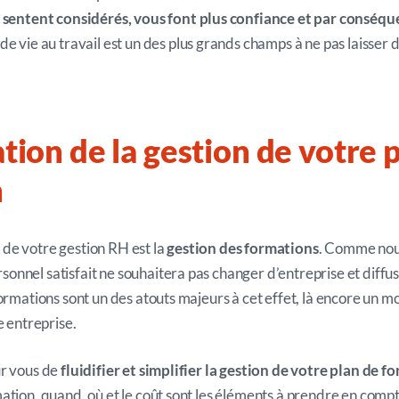
sentent considérés, vous font plus confiance et par conséque
é de vie au travail est un des plus grands champs à ne pas laisser 
tion de la gestion de votre 
n
de votre gestion RH est la
gestion des formations
. Comme nous
nnel satisfait ne souhaitera pas changer d’entreprise et diffu
formations sont un des atouts majeurs à cet effet, là encore un 
e entreprise.
r vous de
fluidifier et simplifier la gestion de votre plan de f
ation, quand, où et le coût sont les éléments à prendre en com