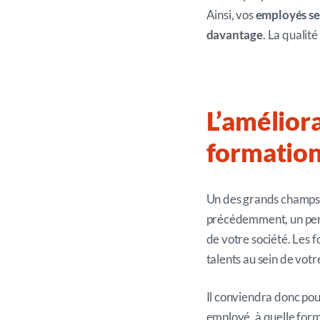
Ainsi, vos
employés se 
davantage
. La qualit
L’améliora
formatio
Un des grands champs 
précédemment, un perso
de votre société. Les 
talents au sein de votr
Il conviendra donc pou
employé, à quelle form