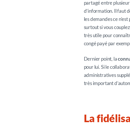
partagé entre plusieur
d’information. Il faut 
les demandes ce n’est 
surtout si vous couple
très utile pour connaît
congé payé par exemp
Dernier point, la
conna
pour lui. Si le collab
administratives supplém
très important d’auto
La fidélis