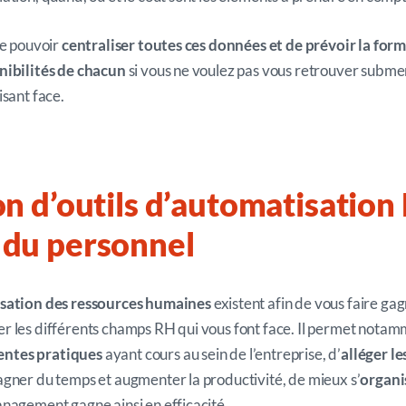
de pouvoir
centraliser toutes ces données et de prévoir la fo
nibilités de chacun
si vous ne voulez pas vous retrouver submer
isant face.
ion d’outils d’automatisatio
n du personnel
isation des ressources humaines
existent afin de vous faire ga
 les différents champs RH qui vous font face. Il permet notamm
érentes pratiques
ayant cours au sein de l’entreprise, d’
alléger l
gagner du temps et augmenter la productivité, de mieux s’
organi
nagement gagne ainsi en efficacité.