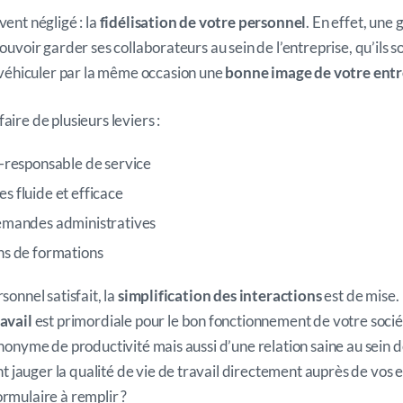
vent négligé : la
fidélisation de votre personnel
. En effet, une 
pouvoir garder ses collaborateurs au sein de l’entreprise, qu’ils s
véhiculer par la même occasion une
bonne image de votre entr
aire de plusieurs leviers :
s-responsable de service
s fluide et efficace
demandes administratives
ns de formations
sonnel satisfait, la
simplification des interactions
est de mise.
ravail
est primordiale pour le bon fonctionnement de votre socié
ynonyme de productivité mais aussi d’une relation saine au sein d
jauger la qualité de vie de travail directement auprès de vos 
ormulaire à remplir ?