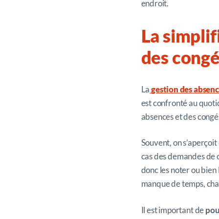
endroit.
La simplif
des congé
La
gestion des absenc
est confronté au quotid
absences et des congé
Souvent, on s’aperçoit
cas des demandes de co
donc les noter ou bien 
manque de temps, char
Il est important de
pou