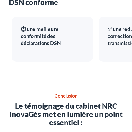
DSN conforme
⏱️ une meilleure
✅ une rédu
conformité des
correction
déclarations DSN
transmiss
Conclusion
Le témoignage du cabinet NRC
InovaGès met en lumière un point
essentiel :