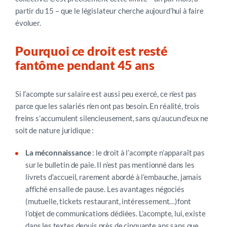
partir du 15
–
que le législateur cherche aujourd’hui à faire
évoluer.
Pourquoi ce droit est resté
fantôme pendant 45 ans
Si l’acompte sur salaire est aussi peu exercé, ce n’est pas
parce que les salariés n’en ont pas besoin. En réalité, trois
freins s’accumulent silencieusement, sans qu’aucun d’eux ne
soit de nature juridique :
La méconnaissance
: le droit à l’acompte n’apparaît pas
sur le bulletin de paie. Il n’est pas mentionné dans les
livrets d’accueil, rarement abordé à l’embauche, jamais
affiché en salle de pause. Les avantages négociés
(mutuelle, tickets restaurant, intéressement…)font
l’objet de communications dédiées. L’acompte, lui, existe
dans les textes depuis près de cinquante ans sans que