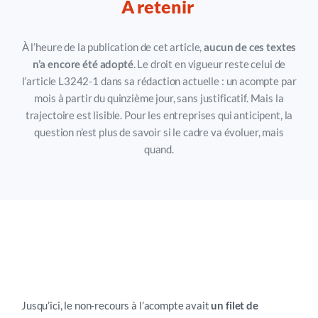
À retenir
À l’heure de la publication de cet article,
aucun de ces textes
n’a encore été adopté
. Le droit en vigueur reste celui de
l’article L3242-1 dans sa rédaction actuelle : un acompte par
mois à partir du quinzième jour, sans justificatif. Mais la
trajectoire est lisible
.
P
our les entreprises qui anticipent, la
question n’est plus de savoir si le cadre va évoluer, mais
quand.
Novembre 2026
: le catalyseur qui
change la donne
Jusqu’ici, le non-recours à l’acompte avait
un filet de