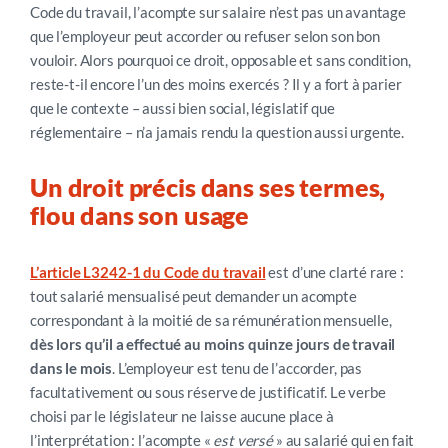
Code du travail, l’acompte sur salaire n’est pas un avantage
que l’employeur peut accorder ou refuser selon son bon
vouloir. Alors pourquoi ce droit, opposable et sans condition,
reste-t-il encore l’un des moins exercés ? Il y a fort à parier
que le contexte – aussi bien social, législatif que
réglementaire – n’a jamais rendu la question aussi urgente.
Un droit précis dans ses termes,
flou dans son usa
ge
L’article L3242-1 du Code du travail
est d’une clarté rare :
tout salarié mensualisé peut demander un acompte
correspondant à la moitié de sa rémunération mensuelle,
dès lors qu’il a effectué au moins quinze jours de travail
dans le mois
. L’employeur est tenu de l’accorder, pas
facultativement ou sous réserve de justificatif. Le verbe
choisi par le législateur ne laisse aucune place à
l’interprétation : l’acompte «
est versé
»
au salarié qui en fait