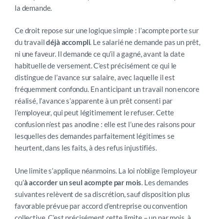
la demande.
Ce droit repose sur une logique simple : l’acompte porte sur
du travail
déjà accompli
. Le salarié ne demande pas un prêt,
ni une faveur. Il demande ce qu’il a gagné, avant la date
habituelle de versement. C’est précisément ce qui le
distingue de l’avance sur salaire, avec laquelle il est
fréquemment confondu. En anticipant un travail non encore
réalisé, l’avance s’apparente à un prêt consenti par
l’employeur, qui peut légitimement le refuser. Cette
confusion n’est pas anodine : elle est l’une des raisons pour
lesquelles des demandes parfaitement légitimes se
heurtent, dans les faits, à des refus injustifiés.
Une limite s’applique néanmoins. La loi n’oblige l’employeur
qu’
à accorder un seul acompte par mois
. Les demandes
suivantes relèvent de sa discrétion, sauf disposition plus
favorable prévue par accord d’entreprise ou convention
collective. C’est précisément cette limite
–
un par mois, à