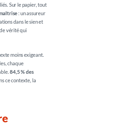
iés. Sur le papier, tout
 maîtrise
: un assureur
ations dans le sien et
 de vérité qui
texte moins exigeant.
les, chaque
able.
84,5 % des
ns ce contexte, la
ore