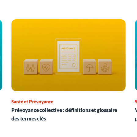
Santé et Prévoyance
S
Prévoyance collective : définitions et glossaire
des termes clés