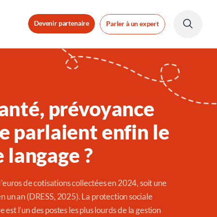
Devenir partenaire
Parler à un expert
 santé, prévoyance
e parlaient enfin le
 langage ?
d’euros de cotisations collectées en 2024, soit une
n un an (
DRESS, 2025
). La protection sociale
est l’un des postes les plus lourds de la gestion