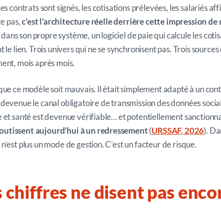
s contrats sont signés, les cotisations prélevées, les salariés affil
re pas,
c’est l’architecture réelle derrière cette impression de
s dans son propre système, un logiciel de paie qui calcule les cotis
 le lien. Trois univers qui ne se synchronisent pas. Trois sources
ent, mois après mois.
que ce modèle soit mauvais. Il était simplement adapté à un con
devenue le canal obligatoire de transmission des données socia
 et santé est devenue vérifiable… et potentiellement sanctionn
utissent aujourd’hui à un redressement
(
URSSAF, 2026
)
. Da
n’est plus un mode de gestion. C’est un facteur de risque.
s chiffres ne disent pas enc