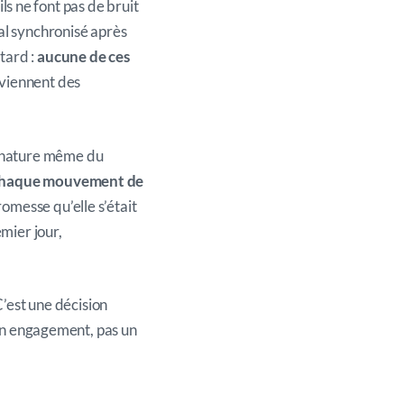
ils ne font pas de bruit
al synchronisé après
etard :
aucune de ces
deviennent des
a nature même du
haque mouvement de
promesse qu’elle s’était
emier jour,
C’est une décision
 un engagement, pas un