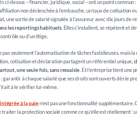
rés ci-dessus – financier, juridique, social – ont un point commun : 
affiliation non déclenchée à l’embauche, un taux de cotisation m
t, une sortie de salarié signalée à l’assureur avec dix jours de r
dans les reportings habituels
. Elles s’installent, se répètent et 
contrôle ou d’un litige.
e pas seulement l’automatisation de tâches fastidieuses, mais l
tion, cotisation et déclaration partagent un référentiel unique,
c
artout, une seule fois, sans ressaisie
. Et l’entreprise tient une 
: garantir à chaque salarié que ses droits sont ouverts dès le pr
l ait à le vérifier lui-même.
ntégrée à la paie
n’est pas une fonctionnalité supplémentaire. 
e traiter la protection sociale comme ce qu’elle est réellement :