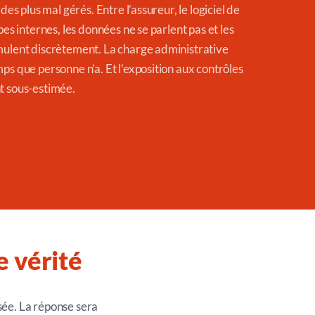
 des plus mal gérés. Entre l’assureur, le logiciel de
pes internes, les données ne se parlent pas et les
mulent discrètement. La charge administrative
ps que personne n’a. Et l’exposition aux contrôles
t sous-estimée.
e vérité
sée. La réponse sera