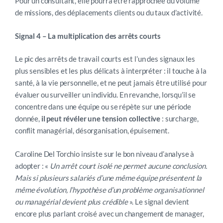
Pour un consultant, elle pourra être rapprochée du volume
de missions, des déplacements clients ou du taux d’activité.
Signal 4 – La multiplication des arrêts courts
Le pic des arrêts de travail courts est l’un des signaux les
plus sensibles et les plus délicats à interpréter : il touche à la
santé, à la vie personnelle, et ne peut jamais être utilisé pour
évaluer ou surveiller un individu. En revanche, lorsqu’il se
concentre dans une équipe ou se répète sur une période
donnée,
il peut révéler une tension collective
: surcharge,
conflit managérial, désorganisation, épuisement.
Caroline Del Torchio insiste sur le bon niveau d’analyse à
adopter : «
Un arrêt court isolé ne permet aucune conclusion.
Mais si plusieurs salariés d’une même équipe présentent la
même évolution, l’hypothèse d’un problème organisationnel
ou managérial devient plus crédible
». Le signal devient
encore plus parlant croisé avec un changement de manager,