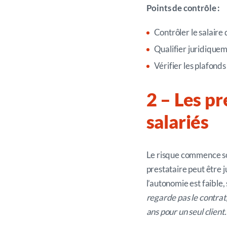
Points de contrôle :
Contrôler le salaire 
Qualifier juridique
Vérifier les plafond
2
– Les
p
r
salariés
Le risque commence sou
prestataire peut être
l’autonomie est faible, 
regarde pas le contrat,
ans pour un seul client…