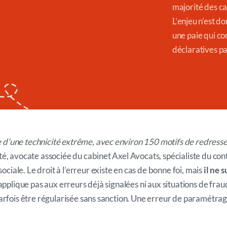
majorité des c
L
‘enjeu
n’est do
une paie qui co
déclaratives p
re d’une technicité extrême, avec environ 150 motifs de redress
é, avocate associée du cabinet Axel Avocats, spécialiste du c
sociale.
L
e droit à l’erreur existe en cas de bonne foi, mais
il ne 
’applique pas aux erreurs déjà signalées ni aux situations de frau
arfois être régularisée sans sanction. Une erreur de paramétr