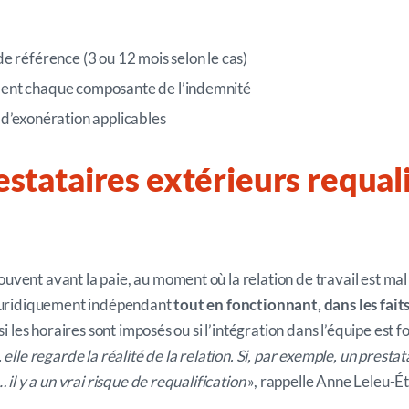
de référence (3 ou 12 mois selon le cas)
ment chaque composante de l’indemnité
s d’exonération applicables
estataires
extérieurs
requali
vent avant la paie, au moment où la relation de travail est mal 
 juridiquement indépendant
tout en fonctionnant, dans les fait
si les horaires sont imposés ou si l’intégration dans l’équipe est f
 elle regarde la réalité de la relation. Si, par exemple, un prestat
 il y a un vrai risque de requalification
», rappelle Anne Leleu-É