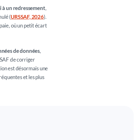
i à un redressement
,
mulé (
URSSAF, 2026
).
aie, où un petit écart
années de données
,
RSSAF de corriger
tion est désormais une
fréquentes et les plus