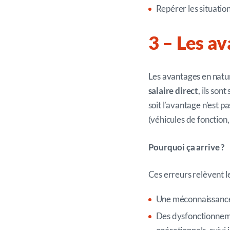
Repérer les situati
3
– Les a
v
Les avantages en natu
salaire direct
, ils son
soit l’avantage n’est p
(véhicules de fonction
Pourquoi ça arrive ?
Ces erreurs relèvent le
Une méconnaissance 
Des dysfonctionnem