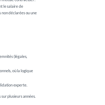
 le salaire de
s non déclarées ou une
emnités (légales,
onnels, où la logique
lidation experte.
 sur plusieurs années.