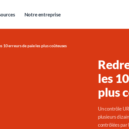
sources
Notre entreprise
 10 erreurs de paie les plus coûteuses
Redr
les 10
plus 
Un contrôle UR
plusieurs dizai
contrôlées par