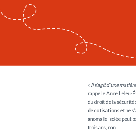
«
Il s’agit d’une matiè
rappelle Anne Leleu-Ét
du droit de la sécurité 
de cotisations
et ne s
anomalie isolée peut p
trois ans, non.