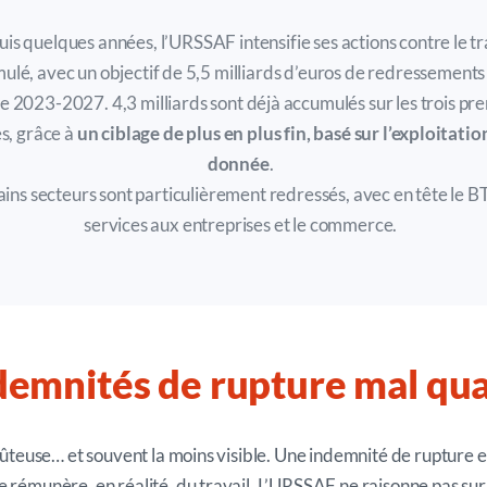
is quelques années
, l’URSSAF intensifi
e
ses actions contre le tr
mulé, avec un objectif de
5,5 milliards d’euros
de redressement
de 2023-
2027
.
4,3 milliards sont déjà accumulés sur les trois pr
s
,
grâce à
un
ciblage de plus en plus fin,
basé sur
l’exploitatio
donnée
.
ins secteurs sont
partic
ulièrement
redressés, avec en tête
le B
services aux entreprises
et le com
merc
e
.
emnités de rupture mal qua
 coûteuse… et souvent la moins visible. Une indemnité de rupture
 rémunère, en réalité, du travail. L’URSSAF ne raisonne pas sur l