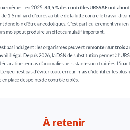
d’eux-mêmes : en 2025,
84,5 % des contrôles URSSAF ont about
e 1,5 milliard d’euros au titre de la lutte contre le travail dissi
t donc loin d’être anecdotiques. C’est particulièrement vrai en p
rs mois peut produire un effet cumulatif important.
’est pas indulgent : les organismes peuvent
remonter sur trois 
ravail illégal. Depuis 2026, la DSN de substitution permet à l’U
clarations en cas d’anomalies persistantes non traitées. L’inac
.
L’enjeu n’est pas d’éviter toute erreur, mais d’identifier les plus 
 en place des points de contrôle ciblés.
À retenir