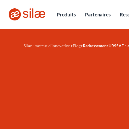
Entretiens
Produits
Partenaires
Res
Silae : moteur d'innovation
•
Blog
•
Redressement URSSAF : les