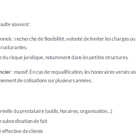
sulte souvent :
nels : recherche de flexibilité, volonté de limiter les charges ou
tructurantes.
du risque juridique,
notamment dans les petites structures.
ncier
: massif. En cas de requalification, les honoraires versés s
ssement de cotisations sur plusieurs années.
réelle du prestataire (outils, horaires, organisation…)
de subordination de fait
é effective de clients