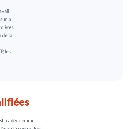
avail
s
sur la
emières
n de la
TP,
les
lifiées
 est traitée comme
’intitulé contractuel :