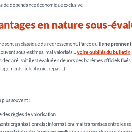
ons de dépendance économique exclusive
antages en nature
sous-éva
re sont un classique du redressement. Parce qu’
ils ne prennent
t souvent sous-estimés, mal valorisés…
voire oubliés du bulletin
as déclaré, soit il est évalué en dehors des barèmes officiels fix
, logements, téléphonie, repas…)
 plus souvent :
des règles de valorisation
ents organisationnels
: informations mal transmises entre les se