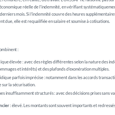
 économique réelle de l’indemnité, en vérifiant systématiquement
derniers mois. Si l’indemnité couvre des heures supplémentaire
 due, elle est requalifiée en salaire et soumise à cotisations.
combinent :
ique élevée : avec des règles différentes selon la nature des ind
ommages et intérêts) et des plafonds d’exonération multiples.
ridique parfois imprécise : notamment dans les accords transacti
 sur la sécurisation.
nes insuffisamment structurés
:
avec des décisions prises sans va
ncier
: élevé. Les montants sont souvent importants et redressés