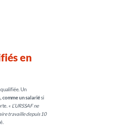
fiés
en
qualifiée. Un
s, comme un salarié
si
orte. «
L’URSSAF ne
aire travaille depuis 10
té.