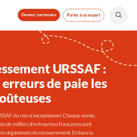
Devenir partenaire
Parler à un expert
essement URSSAF :
 erreurs de paie les
coûteuses
SSAF n’a rien d’exceptionnel. Chaque année,
nes de milliers d’entreprises françaises sont
 les organismes de recouvrement. Et dans la