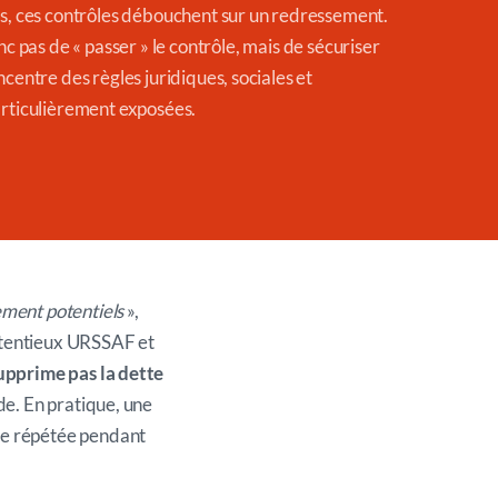
as, ces contrôles débouchent sur un redressement.
nc pas de
«
passer
»
le contrôle, mais de sécuriser
ncentre des règles juridiques, sociales et
articulièrement exposées.
ement potentiels
»,
ontentieux URSSAF et
supprime pas la dette
de. En pratique, une
age répétée pendant