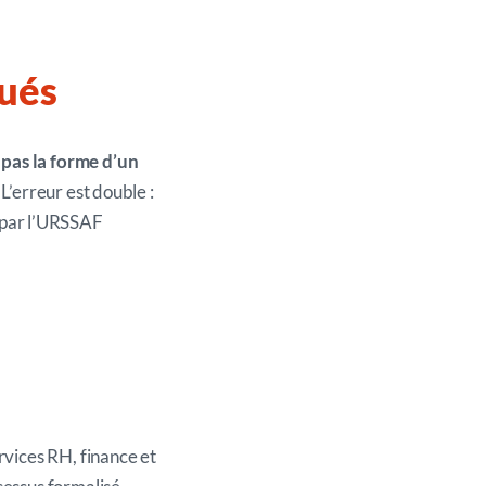
lués
 pas la forme d’un
. L’erreur est double :
és par l’URSSAF
rvices RH, finance et