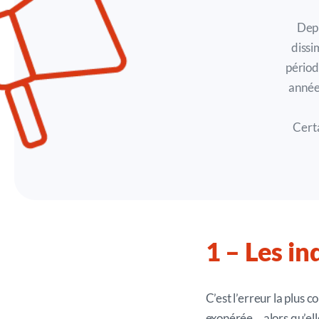
Depu
dissi
pério
année
Certa
1
– Les i
nd
C’est l’erreur la plus
exonérée… alors qu’elle