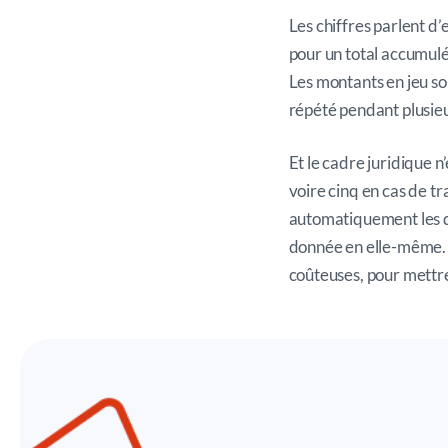
Les chiffres parlent 
pour un total accumulé d
Les montants en jeu son
répété pendant plusieu
Et le cadre juridique n
voire cinq en cas de t
automatiquement les dé
donnée en elle-même
coûteuses, pour mettre