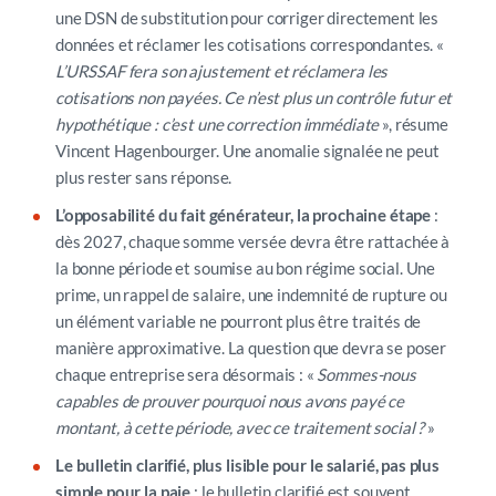
une DSN de substitution pour corriger directement les
données et réclamer les cotisations correspondantes. «
L’URSSAF fera son ajustement et réclamera les
cotisations non payées. Ce n’est plus un contrôle futur et
hypothétique : c’est une correction immédiate
», résume
Vincent Hagenbourger. Une anomalie signalée ne peut
plus rester sans réponse.
L’opposabilité du fait générateur, la prochaine étape
:
dès 2027, chaque somme versée devra être rattachée à
la bonne période et soumise au bon régime social. Une
prime, un rappel de salaire, une indemnité de rupture ou
un élément variable ne pourront plus être traités de
manière approximative. La question que devra se poser
chaque entreprise sera désormais : «
Sommes-nous
capables de prouver pourquoi nous avons payé ce
montant, à cette période, avec ce traitement social ?
»
Le bulletin clarifié, plus lisible pour le salarié, pas plus
simple pour la paie
: le bulletin clarifié est souvent