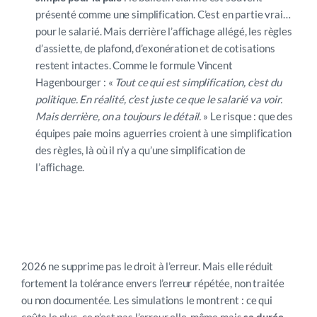
présenté comme une simplification. C’est en partie vrai…
pour le salarié. Mais derrière l’affichage allégé, les règles
d’assiette, de plafond, d’exonération et de cotisations
restent intactes. Comme le formule Vincent
Hagenbourger : «
Tout ce qui est simplification, c’est du
politique. En réalité, c’est juste ce que le salarié va voir.
Mais derrière, on a toujours le détail.
» Le risque : que des
équipes paie moins aguerries croient à une simplification
des règles, là où il n’y a qu’une simplification de
l’affichage.
Mieux vaut corriger soi-même
que se faire corriger
2026 ne supprime pas le droit à l’erreur. Mais elle réduit
fortement la tolérance envers l’erreur répétée, non traitée
ou non documentée. Les simulations le montrent : ce qui
coûte le plus, ce n’est pas l’erreur elle-même mais
sa durée