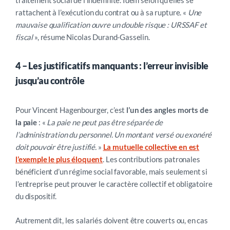
traitement social de l’indemnité. Idem selon
qu’elles se
rattachent à l’exécution du contrat ou à sa rupture.
«
Une
mauvaise qualification ouvre un double risque : URSSAF et
fiscal
», résume Nicolas Durand-Gasselin.
4 – Les justificatifs manquants : l’erreur invisible
jusqu’au contrôle
Pour Vincent Hagenbourger, c’est
l’un des angles morts de
la paie
:
«
La paie ne peut pas être séparée de
l’administration du personnel. Un montant versé ou exonéré
doit pouvoir être justifié.
»
La mutuelle collective en est
l’exemple le plus éloquent
. Les contributions patronales
bénéficient d’un régime social favorable, mais seulement si
l’entreprise peut prouver le caractère collectif et obligatoire
du dispositif.
Autrement dit, les salariés doivent être couverts ou, en cas