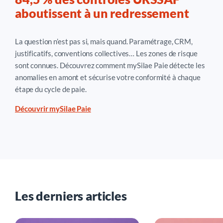
documentaire – au-delà du bulletin lui-même – est la
maîtrise de l’entreprise sur les paramètres retenus.
aboutissent à un redressement
vraie ligne de défense en cas de contentieux.
Une correction spontanée, accompagnée d’une
documentation claire de la bonne foi et des mesures
La question n’est pas si, mais quand. Paramétrage, CRM,
correctives mises en place, reste systématiquement
justificatifs, conventions collectives… Les zones de risque
plus favorable qu’une correction imposée : elle limite
sont connues. Découvrez comment
mySilae
Paie détecte les
les majorations, préserve la relation avec l’inspecteur
anomalies en amont et sécurise votre conformité à chaque
et démontre la maturité des processus internes.
étape du cycle de paie.
Découvrir mySilae Paie
Les derniers articles