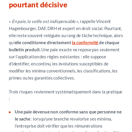
pourtant décisive
«
En paie, la veille est indispensable
», rappelle Vincent
Hagenbourger, DAF, DRH et expert en droit social. Pourtant,
elle reste souvent reléguée au rang de tâche technique, alors
qu’
elle conditionne directement
la conformité
de chaque
bulletin produit
.
Une paie exacte ne repose pas seulement
sur l’application des règles existantes : elle suppose
d’identifier, en continu, les évolutions susceptibles de
modifier les minima conventionnels, les classifications, les
primes ou les garanties collectives.
Trois risques reviennent systématiquement dans la pratique
:
Une paie devenue non conforme sans que personne ne
le sache
: lorsqu’une branche revalorise ses minima,
l’entreprise doit vérifier que les rémunérations