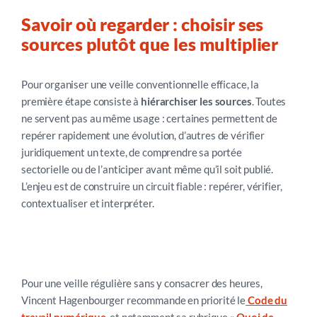
Savoir où regarder : choisir s
es
sources
plutôt que les multiplier
Pour organiser une veille conventionnelle efficace, la
première étape consiste à
hiérarchiser les sources
. Toutes
ne servent pas au même usage : certaines permettent de
repérer rapidement une évolution, d’autres de vérifier
juridiquement un texte, de comprendre s
a portée
sectorielle
ou
de l’anticiper avant même qu’il soit publié
.
L’enjeu
est
de construire un circuit fiable : repérer, vérifier,
contextualiser et
interpréter.
1 – R
epérer les évolutions rapidement
Pour une veille régulière sans y consacrer des heures,
Vincent Hagenbourger recommande en priorité le
Code du
travail numérique
, et notamment sa rubrique «
Quoi de