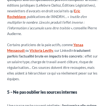
éditions juridiques (Lefebvre Dalloz, Éditions Législatives),
newsletters d’avocats en droit social
tels qu’
Eric
Rocheblave
, publications de l’ANDRH… «
Inutile d’en
multiplier le nombre. L’excès produit l’effet inverse :
l’information s’accumule sans être traitée
»
, conseille Pierre
Audierne.
Certains praticiens de la paie actifs,
comme
Yenaa
Messaoudi
ou
Victoria Levilly
, sur LinkedIn
traduisent
parfois l’actualité brute en impacts très concrets
: effet sur
un salaire type, charge de travail avant clôture, risque de
régularisation… Ces sources doivent être recoupées, mais
elles aident à hiérarchiser ce qui va réellement peser sur les
équipes.
5 –
Ne pas oublier les sources internes
Une source reste souvent négligée :
l’entreprise elle-même
.