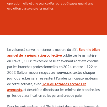
opérationnelle
et une source d’erreurs coûteuses quand une
évolution passe entre les mailles.
Le volume à surveiller donne la mesure du défi.
Selon le bilan
annuel de la négociation collective
publié par le ministère
du Travail, 1 031 textes de base et avenants ont été conclus
par les branches professionnelles en 2024, contre 1 122 en
2023.
Soit, en moyenne,
quatre nouveaux textes chaque
jour ouvré
.
Les salaires restent l’un des principaux moteurs
de cette activité, avec
32 % du total des accords et
avenants,
et des effets directs sur les minima de branche, les
grilles de classification et les paramètres de paie.
Pour les entreprises, la difficulté n’est donc pas seulement de