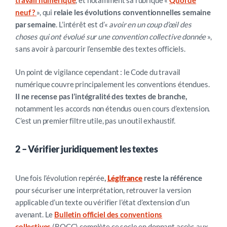
neuf ?
», qui
relaie les évolutions conventionnelles semaine
par semaine
. L’intérêt est d’«
avoir en un coup d’œil des
choses qui ont évolué sur une convention collective donnée
»,
sans avoir à parcourir l’ensemble des textes officiels.
Un point de vigilance cependant : le Code du travail
numérique couvre principalement les conventions étendues.
Il ne recense pas l’intégralité des textes de branche,
notamment les accords non étendus ou en cours d’extension.
C’est un premier filtre utile, pas un outil exhaustif.
2 – V
érifier juridiquement les textes
Une fois l’évolution repérée
,
Légifrance
reste la référence
pour
sécuriser une interprétation, retrouver la version
applicable d’un texte ou vérifier l’état d’extension d’un
avenant. Le
Bulletin officiel des conventions
collectives
(BOCC) complète ce socle en donnant accès aux