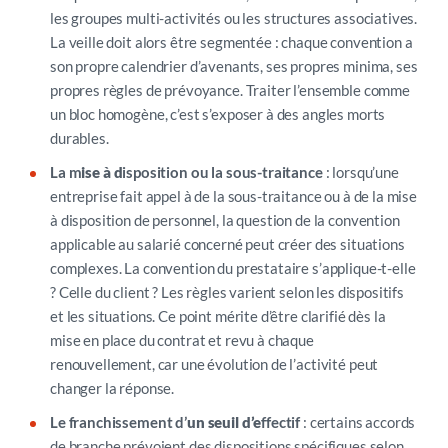
les groupes multi-activités ou les structures associatives.
La veille doit alors être segmentée : chaque convention a
son propre calendrier d’avenants, ses propres minima, ses
propres règles de prévoyance.
Traiter l’ensemble comme
un bloc homogène, c’
est
s’exposer à des angles morts
durables.
La m
ise à d
isposition ou la sous-traitance
: l
orsqu’une
entreprise fait appel à de la sous-traitance ou à de la mise
à disposition de personnel, la question de la convention
applicable au salarié concerné peut créer des situations
complexes. La convention du prestataire s’applique-t-elle
? Celle du client ? Les règles varient selon les dispositifs
et les situations. Ce point mérite d’être clarifié dès la
mise en place du contrat et revu à chaque
renouvellement, car une évolution de l’activité peut
changer la réponse.
Le franchissement d’
un seuil d’e
ffectif
:
certains accords
de branche prévoient des dispositions spécifiques selon