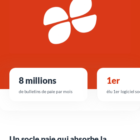
8 millions
1er
de
bulletins de paie
par mois
élu 1er logiciel so
Un socle paie qui absorbe la