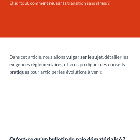
Et surtout, comment réussir la transition sans stress ?
Dans cet article, nous allons
vulgariser le sujet
, détailler les
exigences réglementaires
, et vous prodiguer des
conseils
pratiques
pour anticiper les évolutions à venir.
Qu’est-ce qu’un bulletin de paie dématérialisé ?