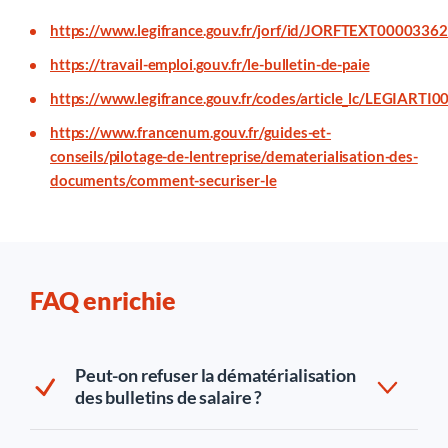
https://www.legifrance.gouv.fr/jorf/id/JORFTEXT0000336
https://travail-emploi.gouv.fr/le-bulletin-de-paie
https://www.legifrance.gouv.fr/codes/article_lc/LEGIART
https://www.francenum.gouv.fr/guides-et-
conseils/pilotage-de-lentreprise/dematerialisation-des-
documents/comment-securiser-le
FAQ enrichie
Peut-on refuser la dématérialisation
des bulletins de salaire ?
Oui. Le salarié peut s’opposer à tout moment, avant