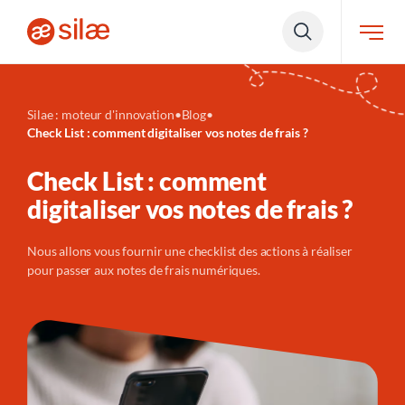
Silae : moteur d'innovation
•
Blog
•
Check List : comment digitaliser vos notes de frais ?
Check List : comment
digitaliser vos notes de frais ?
Nous allons vous fournir une checklist des actions à réaliser
pour passer aux
notes de frais
numériques.