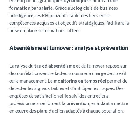
enrichi par des
graphiques dynamiques
sur le
taux de
formation par salarié
. Grâce aux
logiciels de business
intelligence
, les RH peuvent établir des liens entre
compétences acquises et objectifs stratégiques, facilitant la
mise en place
de formations ciblées.
Absentéisme et turnover : analyse et prévention
L’analyse du
taux d’absentéisme
et du turnover repose sur
des corrélations entre facteurs comme la charge de travail
ou le management. Le
monitoring en temps réel
permet de
détecter les signaux faibles et d’anticiper les risques. Des
enquêtes de satisfaction et le suivi des entretiens
professionnels renforcent la
prévention
, en aidant à mettre
en œuvre des plans d’action adaptés à chaque population.