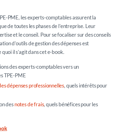
TPE-PME, les experts-comptables assurent la
que de toutes les phases de l’entreprise. Leur
ertise et le conseil. Pour se focaliser sur des conseils
isation d’outils de gestion des dépenses est
quoi il s’agit dans cet e-book.
sions des experts-comptables vers un
es TPE-PME
des dépenses professionnelles
, quels intérêts pour
ion des
notes de frais
, quels bénéfices pour les
book