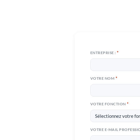
e : Experts-
sez un
*
ENTREPRISE :
des
*
VOTRE NOM
elopper
*
VOTRE FONCTION
VOTRE E-MAIL PROFESSI